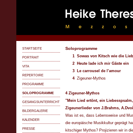
Soloprogramme
STARTSEITE
--------------------------------
1
Sowas von Kitsch wie die Lie
PORTRAIT
--------------------------------
2
Heute lade ich mir Gäste ein
VITA
--------------------------------
3
Le carrousel de l’amour
REPERTOIRE
4
Zigeuner-Mythos
--------------------------------
PROGRAMME
--------------------------------
4 Zigeuner-Mythos
SOLOPROGRAMME
--------------------------------
"Mein Lied ertönt, ein Liebesspsalm,.
GESANGSUNTERRICHT
--------------------------------
Zigeunerlieder von J.Brahms, A.Dvoř
BILDERGALERIE
--------------------------------
Was ist es, dass Lebensweise und Musi
KALENDER
die europäische Musikkultur geprägt hab
--------------------------------
PRESSE
kitschiger Mythos? Projizieren wir in d
--------------------------------