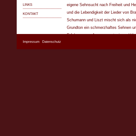
eigene Sehnsucht nach Freiheit und H
LINKS
--------------------------------
und die Lebendigkeit der Lieder von Br
KONTAKT
--------------------------------
Schumann und Liszt mischt sich als ni
Grundton ein schmerzhaftes Sehnen und
Erfahrung von Ausgegrenztsein und Ver
Impressum
Datenschutz